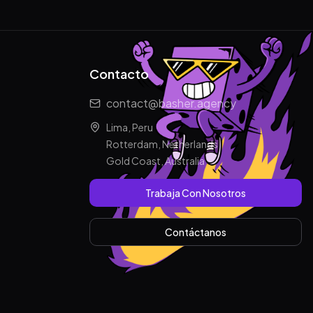
Contacto
contact@basher.agency
Lima, Peru
Rotterdam, Netherlands
Gold Coast, Australia
Trabaja Con Nosotros
Contáctanos