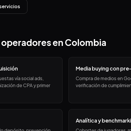
servicios
operadores en Colombia
uisición
Media buying con pre
uestas vía social ads,
Compra de medios en Goo
zación de CPA y primer
verificación de cumplimie
Analítica y benchmark
do depósito, prevención
Cohortes de jugadores, m