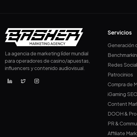
Servicios
Generación d
La agencia de marketing líder mundial
Benchmarki
para operadores de casino/apuestas,
Redes Socia
influencers y contenido audiovisual.
Patrocinios
Compra de M
iGaming SE
Content Mar
DOOH & Pro
PR & Commun
Affiliate Mar