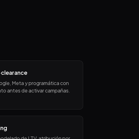
-clearance
gle, Meta y programática con
nto antes de activar campañas.
ing
odelado de LTV, atribución por