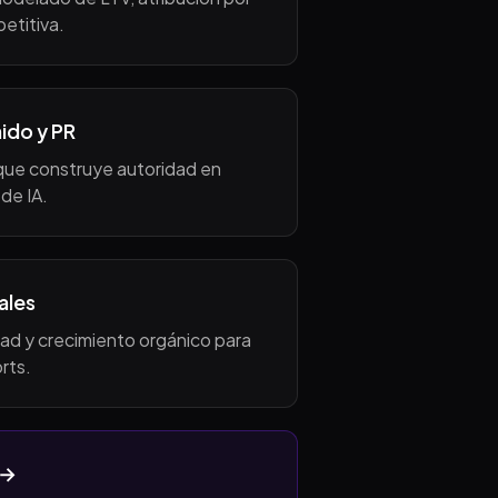
etitiva.
ido y PR
 que construye autoridad en
de IA.
ales
d y crecimiento orgánico para
rts.
 →