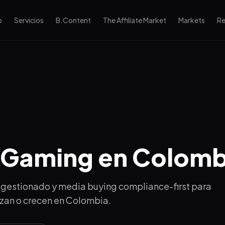
o
Servicios
B.Content
The Affiliate Market
Markets
Re
iGaming en Colomb
 gestionado y media buying compliance-first para
zan o crecen en Colombia.