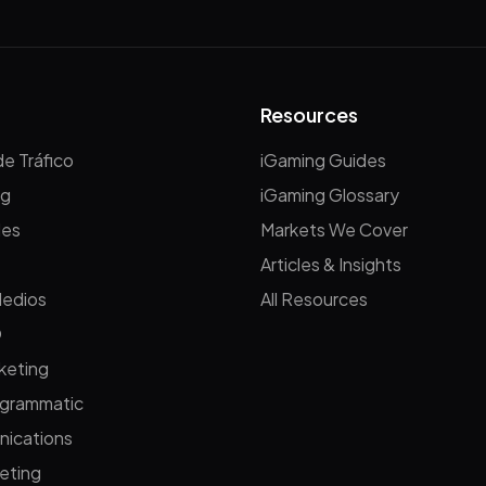
Resources
e Tráfico
iGaming Guides
ng
iGaming Glossary
les
Markets We Cover
Articles & Insights
edios
All Resources
O
keting
grammatic
ications
keting